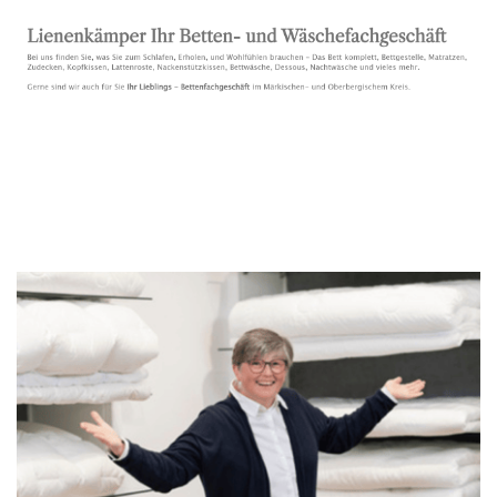
Bettenfachgeschäft
Dienstleistungen