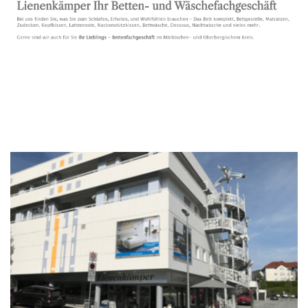
Bettenfachgeschäft
Dienstleistung