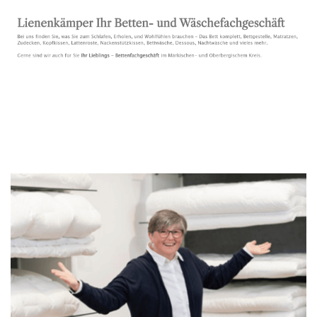
Bettenfachgeschäft
Dienstleistung