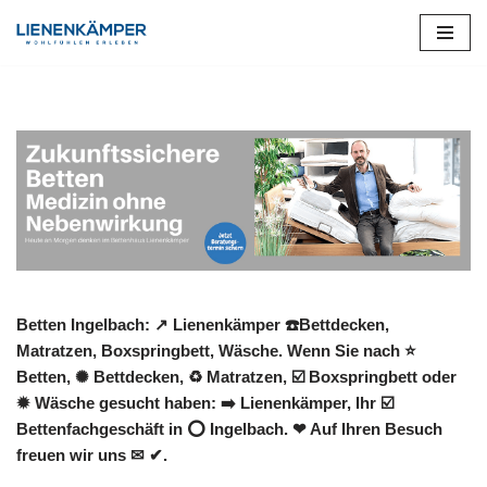
Zum
Inhalt
springen
Betten Ingelbach: ↗️ Lienenkämper ☎️Bettdecken,
Matratzen, Boxspringbett, Wäsche. Wenn Sie nach ⭐
Betten, ✺ Bettdecken, ♻ Matratzen, ☑️ Boxspringbett oder
✹ Wäsche gesucht haben: ➡️ Lienenkämper, Ihr ☑️
Bettenfachgeschäft in ⭕ Ingelbach. ❤ Auf Ihren Besuch
freuen wir uns ✉ ✔.