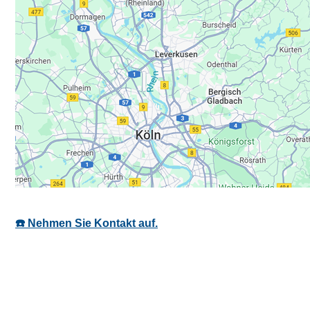
☎️ Nehmen Sie Kontakt auf.