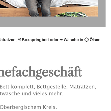
Matratzen, ☑️ Boxspringbett oder ⇒ Wäsche in ⭕ Ölsen