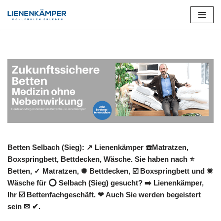
Zum
Inhalt
springen
Betten Selbach (Sieg): ↗️ Lienenkämper ☎️Matratzen,
Boxspringbett, Bettdecken, Wäsche. Sie haben nach ⭐
Betten, ✓ Matratzen, ✺ Bettdecken, ☑️ Boxspringbett und ✹
Wäsche für ⭕ Selbach (Sieg) gesucht? ➡️ Lienenkämper,
Ihr ☑️ Bettenfachgeschäft. ❤ Auch Sie werden begeistert
sein ✉ ✔.