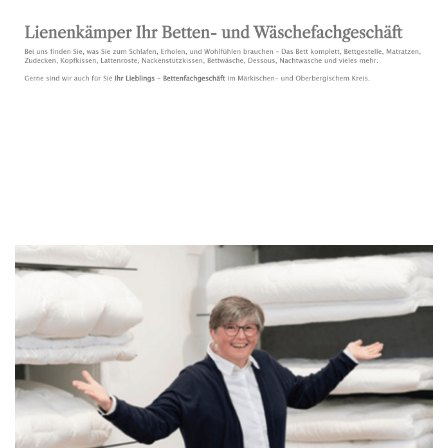
Bettenfachgeschäft
Dienstleistung