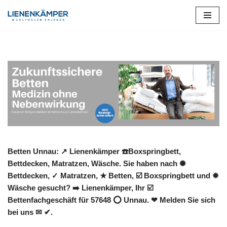
Zum
Inhalt
springen
Betten Unnau: ↗️ Lienenkämper ☎️Boxspringbett,
Bettdecken, Matratzen, Wäsche. Sie haben nach ✺
Bettdecken, ✓ Matratzen, ★ Betten, ☑️ Boxspringbett und ✹
Wäsche gesucht? ➡️ Lienenkämper, Ihr ☑️
Bettenfachgeschäft für 57648 ⭕ Unnau. ❤ Melden Sie sich
bei uns ✉ ✔.