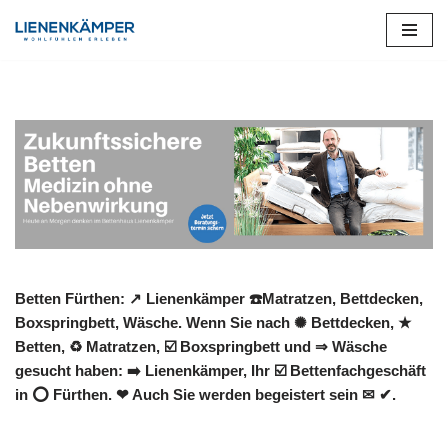
Zum
Inhalt
springen
Betten Fürthen: ↗️ Lienenkämper ☎️Matratzen, Bettdecken,
Boxspringbett, Wäsche. Wenn Sie nach ✺ Bettdecken, ★
Betten, ♻ Matratzen, ☑️ Boxspringbett und ⇒ Wäsche
gesucht haben: ➡️ Lienenkämper, Ihr ☑️ Bettenfachgeschäft
in ⭕ Fürthen. ❤ Auch Sie werden begeistert sein ✉ ✔.