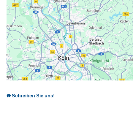
☎️ Schreiben Sie uns!