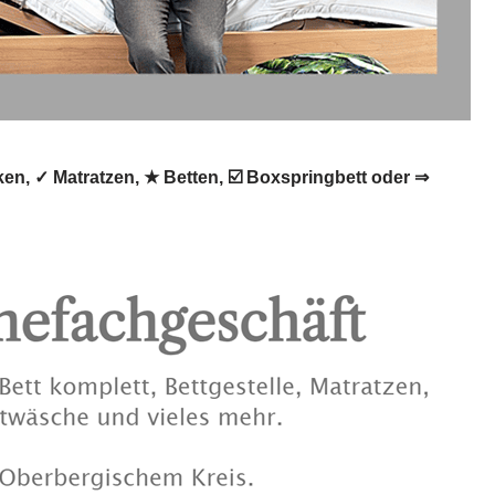
en, ✓ Matratzen, ★ Betten, ☑️ Boxspringbett oder ⇒