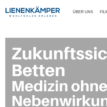
ÜBER UNS
FIL
Zum
Inhalt
springen