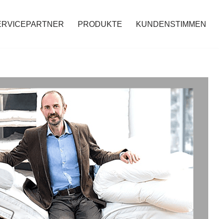
ERVICEPARTNER
PRODUKTE
KUNDENSTIMMEN