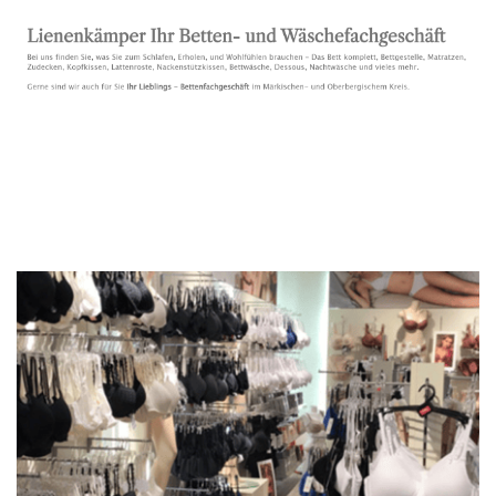
Bettenfachgeschäft
Dienstleistung