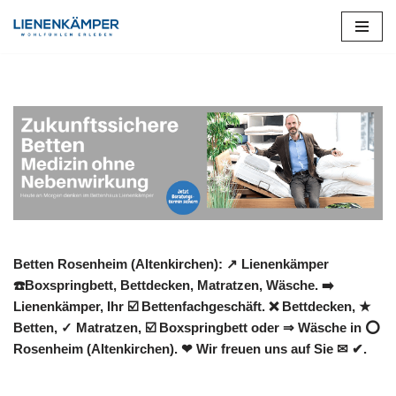
Zum
Inhalt
springen
Betten Rosenheim (Altenkirchen): ↗️ Lienenkämper
☎️Boxspringbett, Bettdecken, Matratzen, Wäsche. ➡️
Lienenkämper, Ihr ☑️ Bettenfachgeschäft. ❌ Bettdecken, ★
Betten, ✓ Matratzen, ☑️ Boxspringbett oder ⇒ Wäsche in ⭕
Rosenheim (Altenkirchen). ❤ Wir freuen uns auf Sie ✉ ✔.