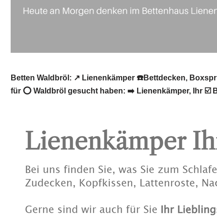
Betten Waldbröl: ↗️ Lienenkämper ☎️Bettdecken, Boxspr
für ⭕ Waldbröl gesucht haben: ➡️ Lienenkämper, Ihr ☑️