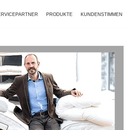
ERVICEPARTNER
PRODUKTE
KUNDENSTIMMEN