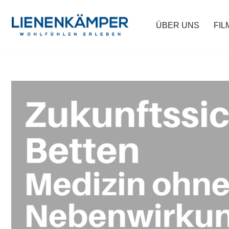
ÜBER UNS
FIL
Zum
Inhalt
springen